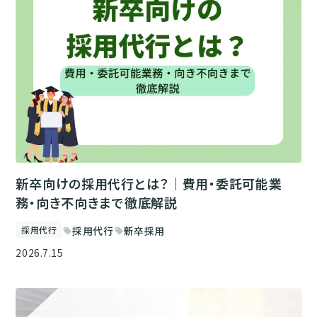
新卒向けの採用代行とは？｜費用・委託可能業
務・向き不向きまで徹底解説
採用代行
採用代行
新卒採用
sell
sell
2026.7.15