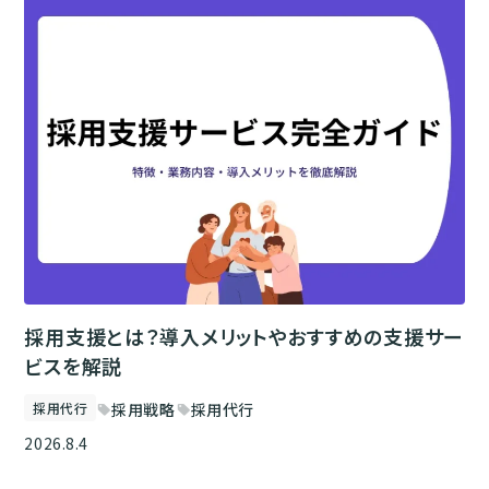
採用支援とは？導入メリットやおすすめの支援サー
ビスを解説
採用代行
採用戦略
採用代行
sell
sell
2026.8.4