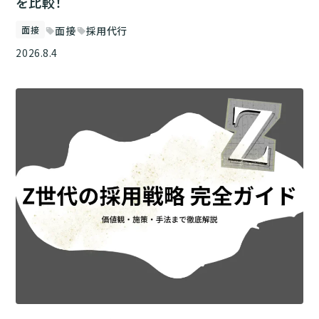
を比較！
面接
面接
採用代行
sell
sell
2026.8.4