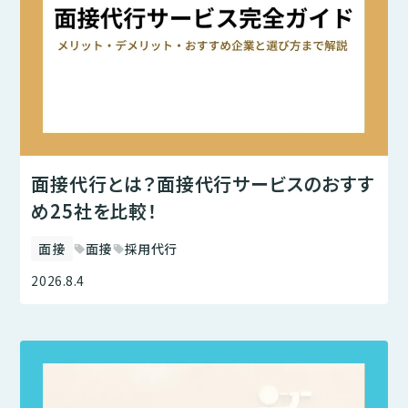
面接代行とは？面接代行サービスのおすす
め25社を比較！
面接
面接
採用代行
sell
sell
2026.8.4