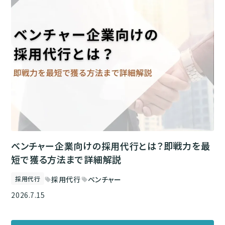
ベンチャー企業向けの採用代行とは？即戦力を最
短で獲る方法まで詳細解説
採用代行
採用代行
ベンチャー
sell
sell
2026.7.15