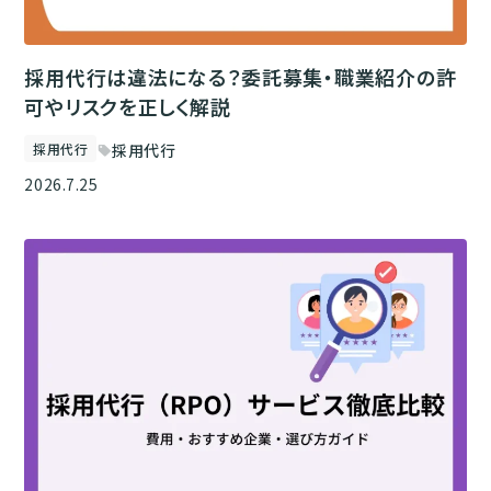
採用代行は違法になる？委託募集・職業紹介の許
可やリスクを正しく解説
採用代行
採用代行
sell
2026.7.25