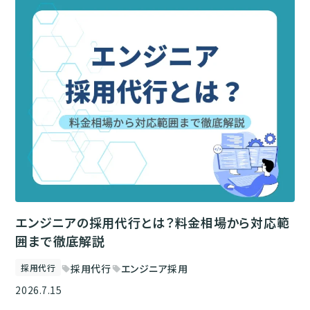
エンジニアの採用代行とは？料金相場から対応範
囲まで徹底解説
採用代行
採用代行
エンジニア採用
sell
sell
2026.7.15