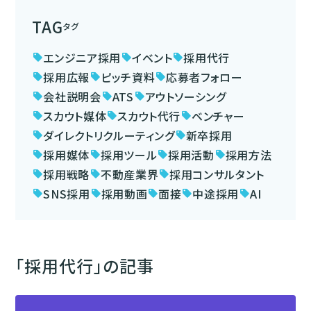
TAG
タグ
エンジニア採用
イベント
採用代行
sell
sell
sell
採用広報
ピッチ資料
応募者フォロー
sell
sell
sell
会社説明会
ATS
アウトソーシング
sell
sell
sell
スカウト媒体
スカウト代行
ベンチャー
sell
sell
sell
ダイレクトリクルーティング
新卒採用
sell
sell
採用媒体
採用ツール
採用活動
採用方法
sell
sell
sell
sell
採用戦略
不動産業界
採用コンサルタント
sell
sell
sell
SNS採用
採用動画
面接
中途採用
AI
sell
sell
sell
sell
sell
「採用代行」の記事