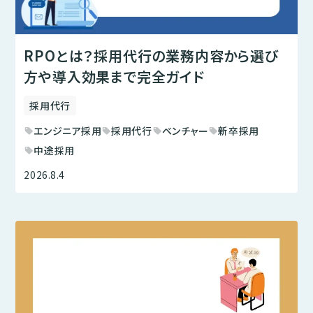
RPOとは？採用代行の業務内容から選び
方や導入効果まで完全ガイド
採用代行
エンジニア採用
採用代行
ベンチャー
新卒採用
sell
sell
sell
sell
中途採用
sell
2026.8.4