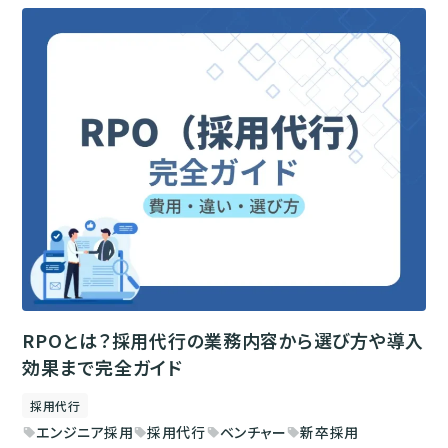
RPOとは？採用代行の業務内容から選び方や導入
効果まで完全ガイド
採用代行
エンジニア採用
採用代行
ベンチャー
新卒採用
sell
sell
sell
sell