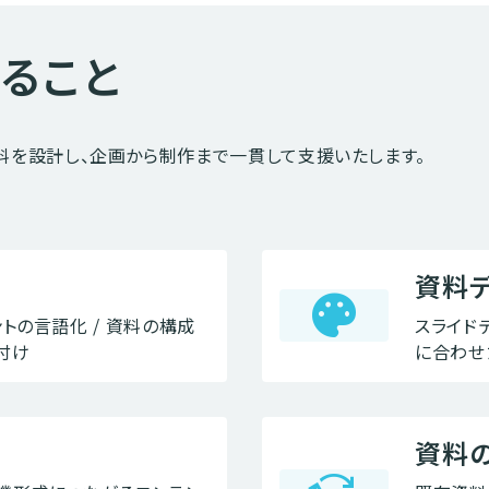
きること
料を設計し、企画から制作まで一貫して支援いたします。
資料
palette
トの言語化 / 資料の構成
スライドデ
付け
に合わせ
資料