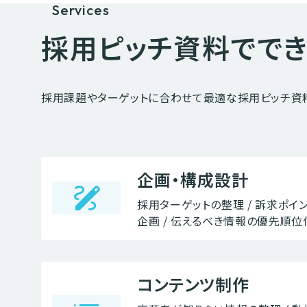
Services
採用ピッチ資料で
で
採用課題やターゲットに合わせて最適な採用ピッチ資
企画・構成設計
draw
採用ターゲットの整理 / 訴求ポイン
企画 / 伝えるべき情報の優先順位
コンテンツ制作