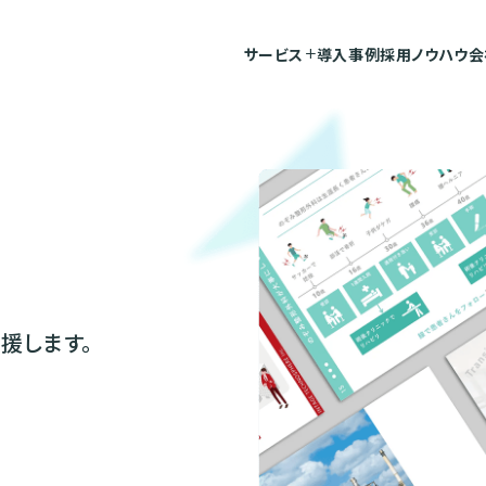
サービス
導入事例
採用ノウハウ
会
add_2
援します。