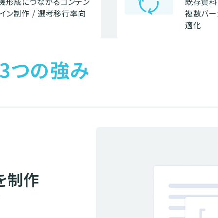
cycle
動機形成につながるコンテン
既存資料
イン制作 / 選考移行率向
複数バー
適化
3つの強み
を制作
が