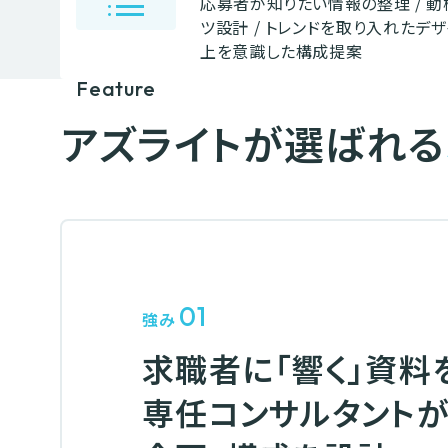
list
応募者が知りたい情報の整理 / 
ツ設計 / トレンドを取り入れたデザ
上を意識した構成提案
Feature
アズライトが選ばれる
01
強み
求職者に「響く」資料
専任コンサルタント