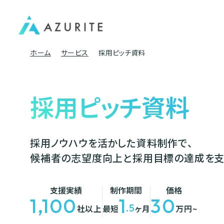
ホーム
サービス
採用ピッチ資料
採用ピッチ資料
採用ノウハウを活かした資料制作で、
候補者の志望度向上と採用目標の達成を支
支援実績
制作期間
価格
1,100
1
30
.5
社以上
最短
ヶ月
万円~