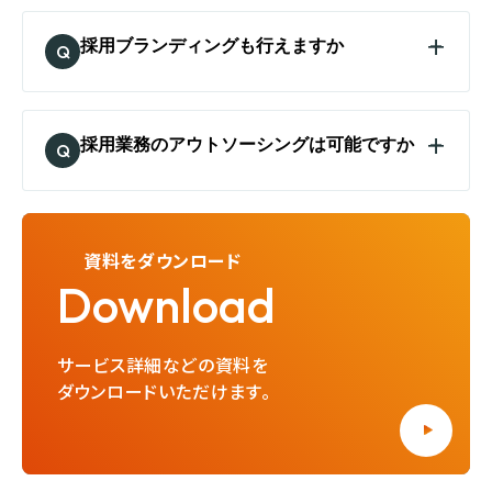
ご指定いただけます。基本はSlack、
iroots、Matcher、キャリタス、エンカレッ
Chatwork、メールとなりますが、貴社の
採用ブランディングも行えますか
ジ、yagioffer、各種人材紹介エージェン
Q
要望に合わせて柔軟に対応が可能です。
ト、他各種イベント、地方特化メディア・雑
対応可能です。毎年10社程の企業で採用
誌 他
ブランディングの支援を実施しています。
採用業務のアウトソーシングは可能ですか
Q
■中途採用
ビズリーチ、Wantedly、Green、AMBI、
可能です。スカウト送信・応募者対応・説
Indeed、エンゲージ、求人ボックス、スタ
明会代行・面接代行など、採用に関する
ンバイ、Findy、Forkwell Jobs 、
資料をダウンロード
すべての実務をアウトソーシングとして外
LAPRAS SCOUT、doda、リクナビ
Download
注いただけます。
NEXT、ミドルの転職、エン転職、paiza、
type、OpenWorkリクルーティング、
サービス詳細などの資料を
YOUTRUST、yagioffer、 他
ダウンロードいただけます。