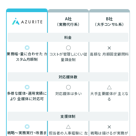
A社
B社
（実務代行系）
（大手コンサル系）
料金
◎
○
×
業務幅・量に合わせた
カ
コストが管理しにくい
従
高額な
月額固定顧問料
スタム月額制
量課金制
対応媒体数
◎
○
△
多様な媒体・運用実績に
対応媒体は多い
大手主要媒体が
主とな
より
全媒体に対応可
る
支援体制
◎
△
×
戦略〜実務実行・改善ま
担当者の人事経験に
左
戦略は描けるが実務が