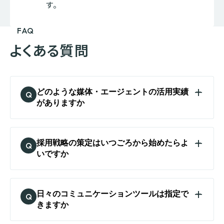
す。
FAQ
よくある質問
どのような媒体・エージェントの活用実績
Q
がありますか
クライアントを通じて、100を超える集客
サービスの活用実績があります。下記に
採用戦略の策定はいつごろから始めたらよ
Q
一例を記載します。
いですか
採用の種別（新卒・中途）や業界・業種に
■新卒採用
よって活動の時期が異なります。貴社が
リクナビ、マイナビ、Offer Box、dodaキ
日々のコミュニケーションツールは指定で
Q
欲しい人材に合わせた採用計画をご提
ャンパス、キミスカ、キャリアチケット、ア
きますか
案します。
カリク、LabBase、TECH OFFER、