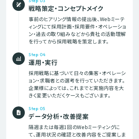
Step 03
draw
戦略策定・コンセプトメイク
事前のヒアリング情報の提出後、Webミーテ
ィングにて採用計画・採用要件・オペレーショ
ン・過去の取り組みなどから貴社の活動理解
を行ってから採用戦略を策定します。
Step 04
bar_chart_4_bars
運用・実行
採用戦略に基づいて日々の集客・オペレーシ
ョン・求職者との選考を行っていただきます。
企業様によっては、これまでと実施内容を大
きく変更いただくケースもございます。
Step 05
description
データ分析・改善提案
隔週または毎週1回のWebミーティングに
て、運用状況の確認と改善内容をご提案しま