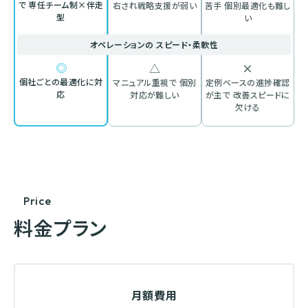
で
専任チーム制×伴走
右され戦略支援が弱い
苦手
個別最適化も難し
型
い
オペレーションの
スピード・柔軟性
◎
△
×
個社ごとの最適化に対
マニュアル重視で
個別
定例ベースの進捗確認
応
対応が難しい
が主で
改善スピードに
欠ける
Price
料金プラン
月額費用