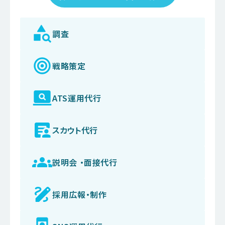
調査
戦略策定
ATS
運用代行
スカウト
代行
説明会 ・
面接代行
採用広報・
制作