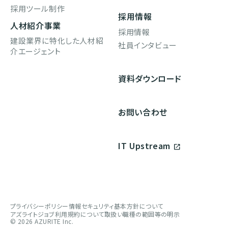
採用ツール制作
採用情報
人材紹介事業
採用情報
建設業界に特化した人材紹
社員インタビュー
介エージェント
資料ダウンロード
お問い合わせ
IT Upstream
open_in_new
プライバシーポリシー
情報セキュリティ基本方針について
アズライトジョブ利用規約について
取扱い職種の範囲等の明示
©︎ 2026 AZURITE Inc.