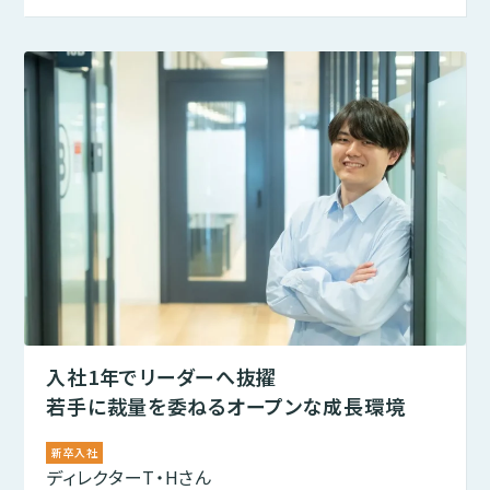
入社1年でリーダーへ抜擢
若手に裁量を委ねるオープンな成長環境
新卒入社
ディレクター
T・Hさん