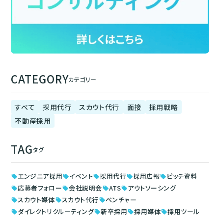
CATEGORY
カテゴリー
すべて
採用代行
スカウト代行
面接
採用戦略
不動産採用
TAG
タグ
エンジニア採用
イベント
採用代行
採用広報
ピッチ資料
sell
sell
sell
sell
sell
応募者フォロー
会社説明会
ATS
アウトソーシング
sell
sell
sell
sell
スカウト媒体
スカウト代行
ベンチャー
sell
sell
sell
ダイレクトリクルーティング
新卒採用
採用媒体
採用ツール
sell
sell
sell
sell