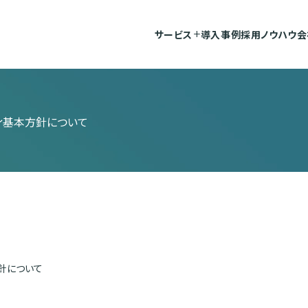
サービス
導入事例
採用ノウハウ
会
add_2
ィ基本方針について
針について