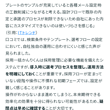
プレートのサンプルが充実していると各種メール設定時
の工数削減につながると考える。設計フローで既存の内
定と承諾のプロセスが削除できないため自社にあった内
容にカスタマイズできないのは使いづらさを感じる」
（引用：
ITトレンド
）
口コミでは、検索条件やテンプレート、選考フローの設定
において、自社独自の運用に合わせにくいと感じた声が
見られました。
採用一括かんりくんは採用管理に必要な機能を備えたシ
ステムですが、
導入時に選考プロセスを整理し、運用方法
を明確にしておく
ことが重要です。採用フローが定まって
いない段階や操作に不慣れな初期フェーズでは、設定が
難しく感じることがあります。
操作がわからないまま進めてしまうと、本来期待できる
効率化の効果を十分に得られない可能性があるため、
疑
問点は早めに確認する
ことが大切です。