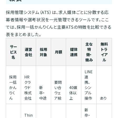
採用管理システム（ATS）は、求人媒体ごとに分散する応
募者情報や選考状況を一元管理できるツールです。ここ
では、採用一括かんりくんと主要ATSの特徴を比較できる
表をまとめました。
主な
無料
サー
運営
採用
媒体
特
トラ
ビス
月額
会社
対象
連携
徴・
イア
名
強み
ル
LINE
採用
HR
連
一括
クラ
要問
携、
かん
ウド
新
い合
40媒
シン
りく
株式
卒・
ウェ
体以
プル
ん
会社
中途
ア絵
上
操作
あり
新
Thin
卒・