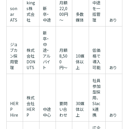
king
月額
中途
son
s株
新
22,0
を一
ar
式会
卒・
00円
多数
括管
ATS
社
中途
～
媒体
理
あり
新
卒・
ジョ
中
ブカ
株式
途・
月額
低価
ン採
会社
アル
8,50
10媒
格で
用管
DON
バイ
0
体以
導入
理
UTS
ト
円〜
上
可能
あり
社員
参加
型採
株式
用、
HER
会社
要問
30媒
Slac
P
HER
中途
い合
体以
k連
Hire
P
中心
わせ
上
携
あり
IT企