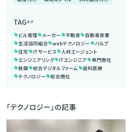
TAG
タグ
ビル管理
メーカー
不動産
自動車産業
sell
sell
sell
sell
生活協同組合
webテクノロジー
バルブ
sell
sell
sell
住宅
ITサービス
人材エージェント
sell
sell
sell
エンジニアリング
ITエンジニア
専門商社
sell
sell
sell
鉄鋼
総合デジタルファーム
歯科医療
sell
sell
sell
テクノロジー
総合商社
sell
sell
「テクノロジー」の記事