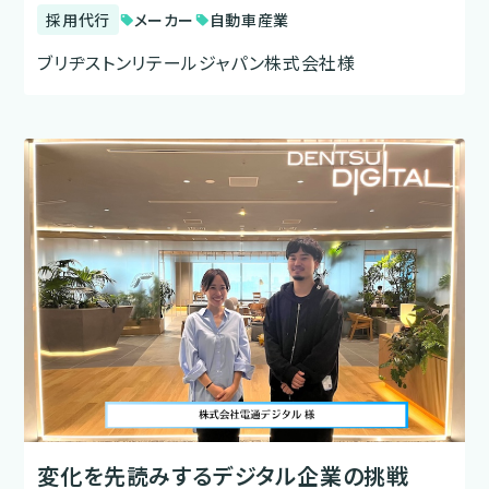
採用代行
メーカー
自動車産業
sell
sell
ブリヂストンリテールジャパン株式会社様
変化を先読みするデジタル企業の挑戦