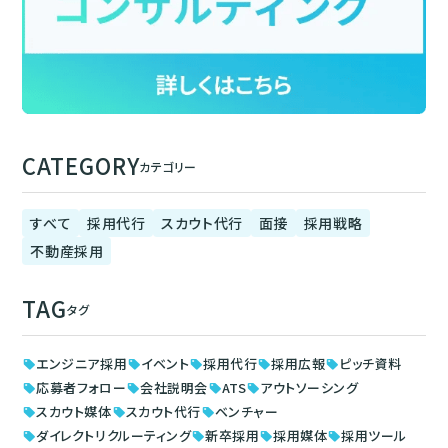
CATEGORY
カテゴリー
すべて
採用代行
スカウト代行
面接
採用戦略
不動産採用
TAG
タグ
エンジニア採用
イベント
採用代行
採用広報
ピッチ資料
sell
sell
sell
sell
sell
応募者フォロー
会社説明会
ATS
アウトソーシング
sell
sell
sell
sell
スカウト媒体
スカウト代行
ベンチャー
sell
sell
sell
ダイレクトリクルーティング
新卒採用
採用媒体
採用ツール
sell
sell
sell
sell