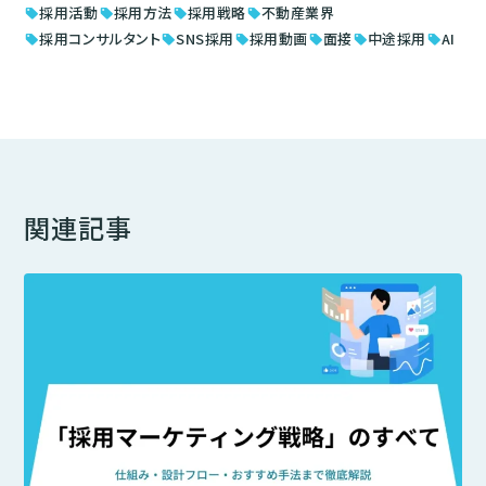
採用活動
採用方法
採用戦略
不動産業界
sell
sell
sell
sell
採用コンサルタント
SNS採用
採用動画
面接
中途採用
AI
sell
sell
sell
sell
sell
sell
関連記事